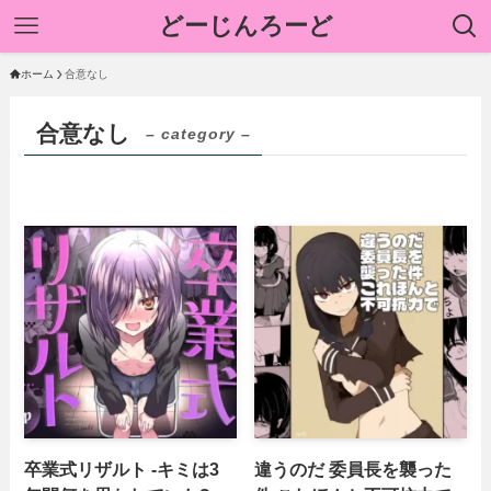
どーじんろーど
ホーム
合意なし
合意なし
– category –
卒業式リザルト -キミは3
違うのだ 委員長を襲った