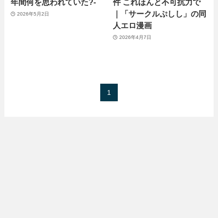
年間何を思われていた?-
件 これほんと不可抗力で
｜「サークルぷしし」の同
2026年5月2日
人エロ漫画
2026年4月7日
1