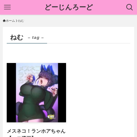
どーじんろーど
ホーム
ねむ
ねむ
– tag –
メスネコ！ランホアちゃん