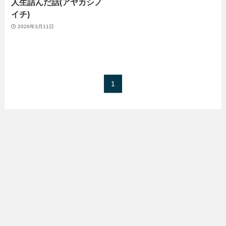
人生詰んだ話(アヤカシノ
イチ)
2026年3月11日
1