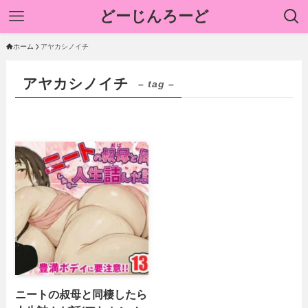
どーじんろーど
ホーム
アヤカシノイチ
アヤカシノイチ
– tag –
ニートの叔母と同棲したら