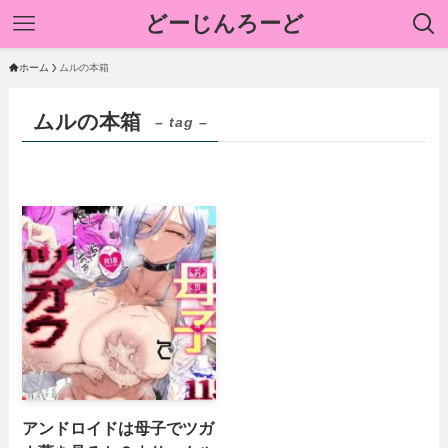
どーじんろーど
ホーム
ムルの本箱
ムルの本箱
– tag –
アンドロイドは母子でツガ