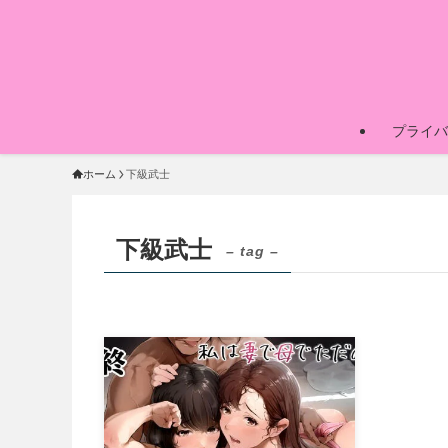
プライバ
ホーム
下級武士
下級武士
– tag –