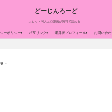
どーじんろーど
大ヒット同人エロ漫画が無料で読める！
シーポリシー
相互リンク
運営者プロフィール
お問い合わ
ag –