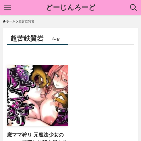
どーじんろーど
ホーム
超苦鉄質岩
超苦鉄質岩
– tag –
魔ママ狩リ 元魔法少女の