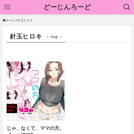
どーじんろーど
ホーム
針玉ヒロキ
針玉ヒロキ
– tag –
じゃ、なくて、ママの方。