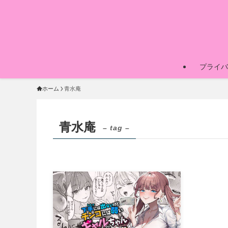
プライバ
ホーム
青水庵
青水庵
– tag –